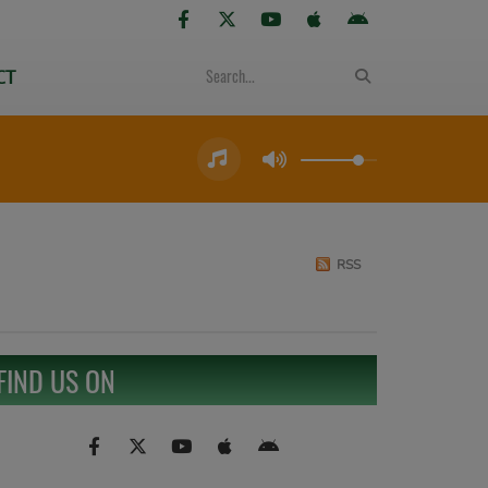
CT
RSS
FIND US ON