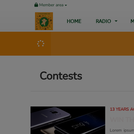
Member area
HOME
RADIO
M
Contests
13 YEARS 
WIN T
Lorem ipsum 